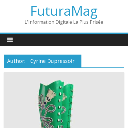
Skip
FuturaMag
to
content
L'Information Digitale La Plus Prisée
Author:
Cyrine Dupressoir