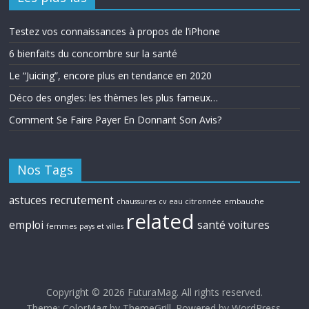
Testez vos connaissances à propos de l’iPhone
6 bienfaits du concombre sur la santé
Le “Juicing”, encore plus en tendance en 2020
Déco des ongles: les thèmes les plus fameux…
Comment Se Faire Payer En Donnant Son Avis?
Nos Tags
astuces recrutement
chaussures
cv
eau citronnée
embauche
related
emploi
santé
voitures
femmes
pays et villes
Copyright © 2026
FuturaMag
. All rights reserved.
Theme:
ColorMag
by ThemeGrill. Powered by
WordPress
.