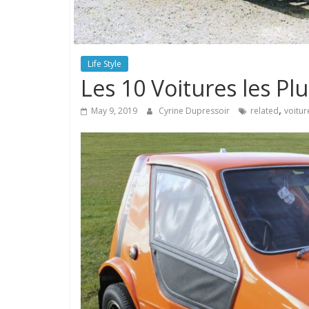
Life Style
Les 10 Voitures les P
,
May 9, 2019
Cyrine Dupressoir
related
voitur