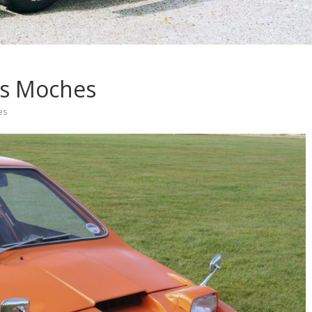
lus Moches
es